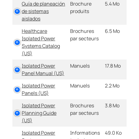
Guía de planeación
Brochure
5.4 Mo
de sistemas
produits
aislados
Healthcare
Brochures
6.5 Mo
Isolated Power
par secteurs
Systems Catalog
(US)
Isolated Power
Manuels
17.8 Mo
Panel Manual (US)
Isolated Power
Manuels
2.2 Mo
Panels (US)
Isolated Power
Brochures
3.8 Mo
Planning Guide
par secteurs
(US)
Isolated Power
Informations
49.0 Ko