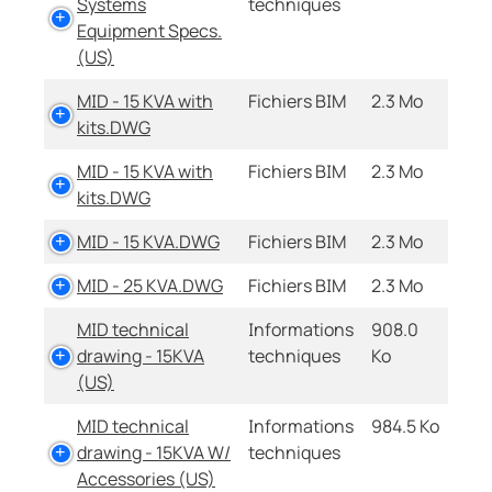
Systems
techniques
Equipment Specs.
(US)
MID - 15 KVA with
Fichiers BIM
2.3 Mo
kits.DWG
MID - 15 KVA with
Fichiers BIM
2.3 Mo
kits.DWG
MID - 15 KVA.DWG
Fichiers BIM
2.3 Mo
MID - 25 KVA.DWG
Fichiers BIM
2.3 Mo
MID technical
Informations
908.0
drawing - 15KVA
techniques
Ko
(US)
MID technical
Informations
984.5 Ko
drawing - 15KVA W/
techniques
Accessories (US)