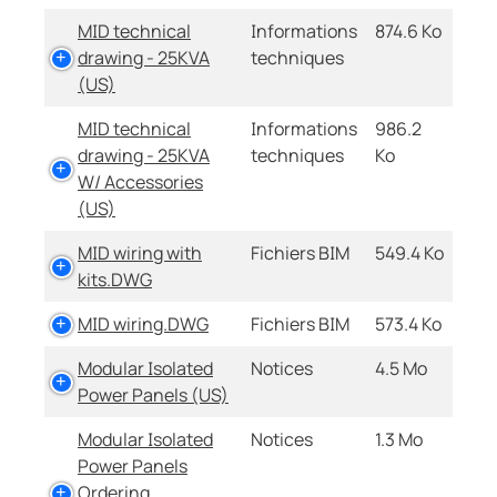
MID technical
Informations
874.6 Ko
drawing - 25KVA
techniques
(US)
MID technical
Informations
986.2
drawing - 25KVA
techniques
Ko
W/ Accessories
(US)
MID wiring with
Fichiers BIM
549.4 Ko
kits.DWG
MID wiring.DWG
Fichiers BIM
573.4 Ko
Modular Isolated
Notices
4.5 Mo
Power Panels (US)
Modular Isolated
Notices
1.3 Mo
Power Panels
Ordering