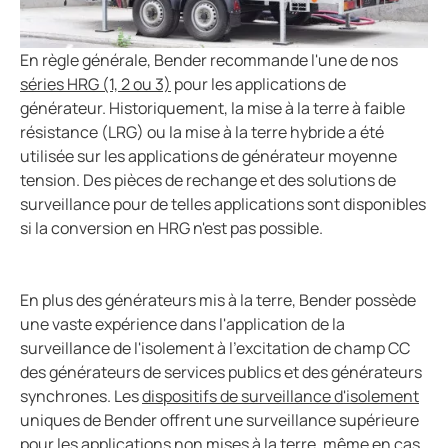
eMobility
Surveillance du générateur
En règle générale, Bender recommande l'une de nos
Eau et eaux usées
séries HRG (1, 2 ou 3)
pour les applications de
Ports
générateur. Historiquement, la mise à la terre à faible
Rénovations
résistance (LRG) ou la mise à la terre hybride a été
utilisée sur les applications de générateur moyenne
tension. Des pièces de rechange et des solutions de
surveillance pour de telles applications sont disponibles
si la conversion en HRG n'est pas possible.
En plus des générateurs mis à la terre, Bender possède
une vaste expérience dans l'application de la
surveillance de l'isolement à l'excitation de champ CC
des générateurs de services publics et des générateurs
synchrones. Les
dispositifs de surveillance d'isolement
uniques de Bender offrent une surveillance supérieure
pour les applications non mises à la terre, même en cas