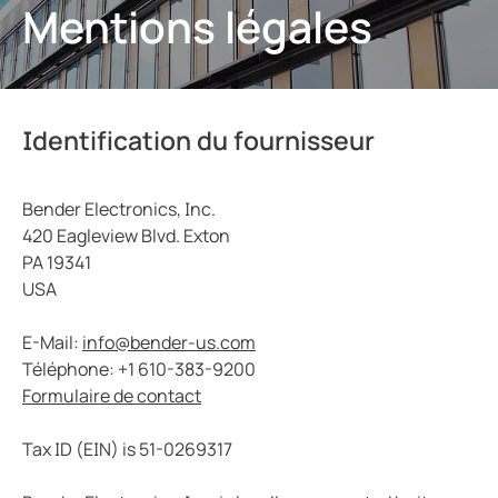
Mentions légales
bution publique
Const
cteurs-détecteurs de fuites à la terre
e, gaz
urces client
unication
ort ferroviaire
Identification du fournisseur
nde et observation
es et ports
rtisseurs de courant
Bender Electronics, Inc.
lity
420 Eagleview Blvd. Exton
sants du système
illance du générateur
PA 19341
USA
ateur de charge
t eaux usées
E-Mail:
info@
bender-us.com
Téléphone: +1 610-383-9200
Formulaire de contact
ations
Tax ID (EIN) is 51-0269317