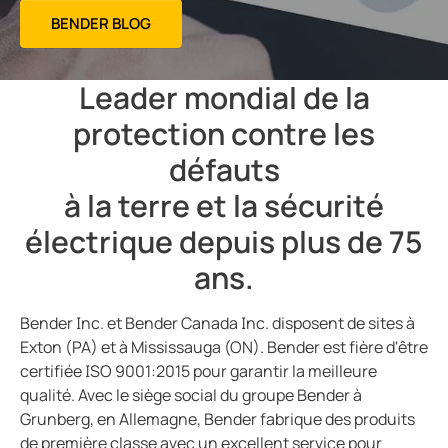
bution publique
Const
BENDER BLOG
cteurs-détecteurs de fuites à la terre
e, gaz
urces client
unication
Leader mondial de la
ort ferroviaire
protection contre les
nde et observation
es et ports
défauts
rtisseurs de courant
lity
à la terre et la sécurité
sants du système
électrique depuis plus de 75
illance du générateur
ateur de charge
ans.
t eaux usées
Bender Inc. et Bender Canada Inc. disposent de sites à
Exton (PA) et à Mississauga (ON). Bender est fière d'être
ations
certifiée ISO 9001:2015 pour garantir la meilleure
qualité. Avec le siège social du groupe Bender à
Grunberg, en Allemagne, Bender fabrique des produits
de première classe avec un excellent service pour