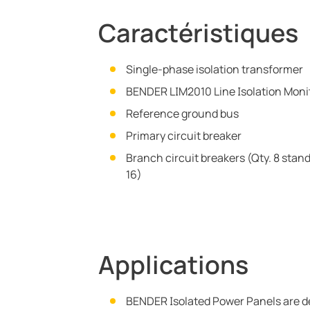
Caractéristiques
Single-phase isolation transformer
BENDER LIM2010 Line Isolation Moni
Reference ground bus
Primary circuit breaker
Branch circuit breakers (Qty. 8 stand
16)
Applications
BENDER Isolated Power Panels are des