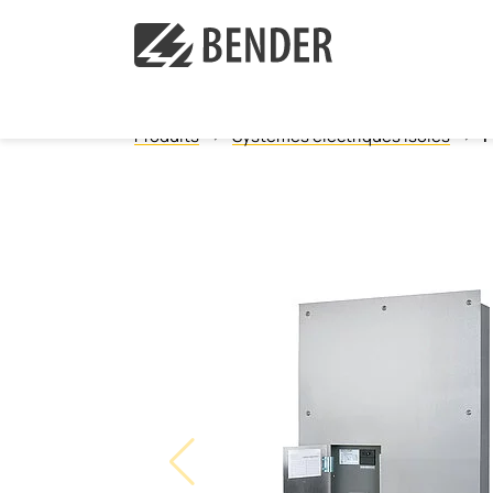
Produits
Systèmes électriques isolés
P
Surveillance de l´isolement
Détecteurs de défaut à la terre pour les systèm
Surveillance des courants différentiels
Surveillance de la résistance de mise à la terr
Systèmes électriques isolés
Relais de mesure et de surveillance
Disjoncteurs-détecteurs de fuites à la terre
Communication
Commande et observation
Convertisseurs de courant