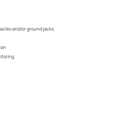
tacles and/or ground jacks
ion
itoring