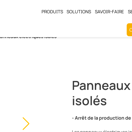
PRODUITS
SOLUTIONS
SAVOIR-FAIRE
S
O
anneaux électriques isolés
es non mis à la terre
e du neutre (HRG/LRG)
Panneaux 
isolés
- Arrêt de la production d