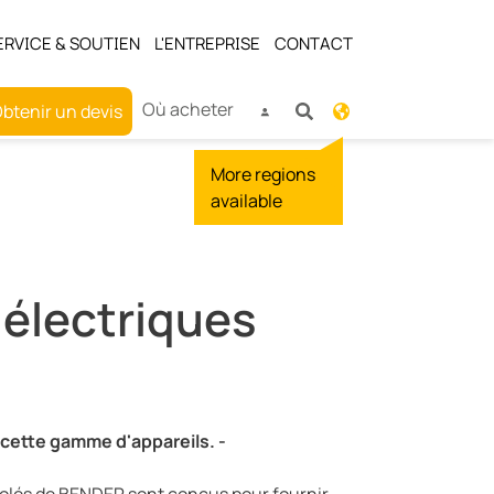
ERVICE & SOUTIEN
L'ENTREPRISE
CONTACT
Où acheter
btenir un devis
More regions
available
électriques
e cette gamme d'appareils. -