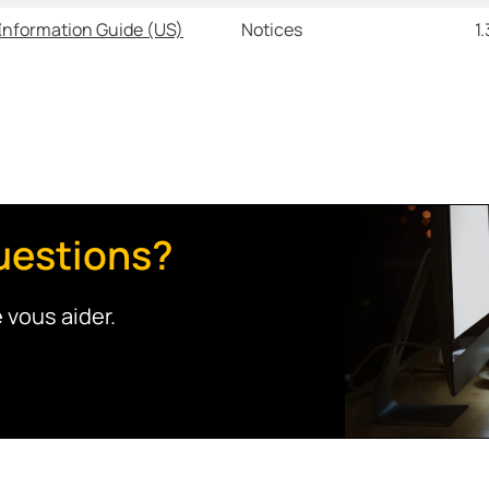
Information Guide (US)
Notices
1
uestions?
 vous aider.