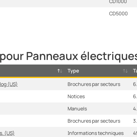
CD1000
CD5000
pour Panneaux électriques
Type
T
log (US)
Brochures par secteurs
6
Notices
6
Manuels
4
Brochures par secteurs
3
s. (US)
Informations techniques
4