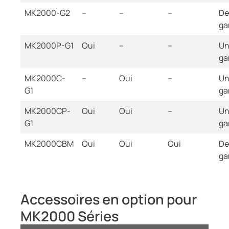
MK2000-G2
--
--
--
De
ga
MK2000P-G1
Oui
--
--
U
ga
MK2000C-
--
Oui
--
U
G1
ga
MK2000CP-
Oui
Oui
--
U
G1
ga
MK2000CBM
Oui
Oui
Oui
De
ga
Accessoires en option pour
MK2000 Séries