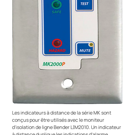
Composants du système
bution publique
Const
Régulateur de charge
cteurs-détecteurs de fuites à la terre
e, gaz
urces client
unication
ort ferroviaire
nde et observation
es et ports
rtisseurs de courant
lity
sants du système
illance du générateur
ateur de charge
t eaux usées
ations
Les indicateurs à distance de la série MK sont
conçus pour être utilisés avec le moniteur
d'isolation de ligne Bender LIM2010. Un indicateur
à distance duplique les indications d'alarme