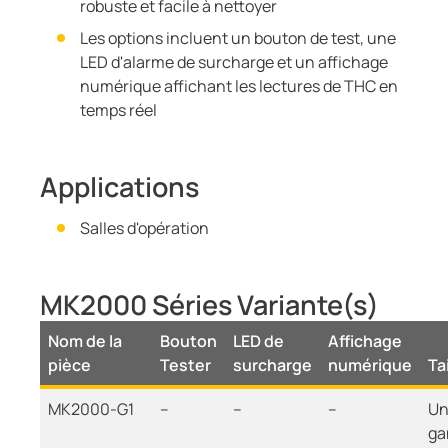
robuste et facile à nettoyer
Les options incluent un bouton de test, une
LED d'alarme de surcharge et un affichage
numérique affichant les lectures de THC en
temps réel
Applications
Salles d'opération
MK2000 Séries Variante(s)
Nom de la
Bouton
LED de
Affichage
pièce
Tester
surcharge
numérique
Tai
MK2000-G1
--
--
--
U
ga