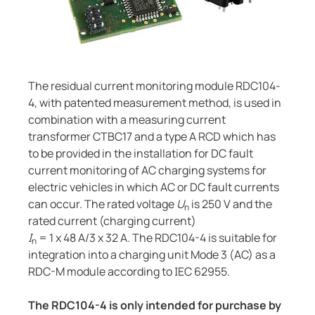
Composants du système
bution publique
Const
Régulateur de charge
cteurs-détecteurs de fuites à la terre
e, gaz
urces client
unication
ort ferroviaire
The residual current monitoring module RDC104-
nde et observation
4, with patented measurement method, is used in
es et ports
combination with a measuring current
rtisseurs de courant
lity
transformer CTBC17 and a type A RCD which has
to be provided in the installation for DC fault
sants du système
illance du générateur
current monitoring of AC charging systems for
ateur de charge
electric vehicles in which AC or DC fault currents
t eaux usées
can occur. The rated voltage
U
is 250 V and the
n
rated current (charging current)
I
= 1 x 48 A/3 x 32 A. The RDC104-4 is suitable for
n
integration into a charging unit Mode 3 (AC) as a
ations
RDC-M module according to IEC 62955.
The RDC104-4 is only intended for purchase by