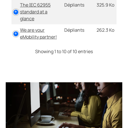
The IEC 62955
Dépliants
325.9 Ko
standard at a
glance
We are your
Dépliants
262.3 Ko
eMobility partner!
Showing 1 to 10 of 10 entries