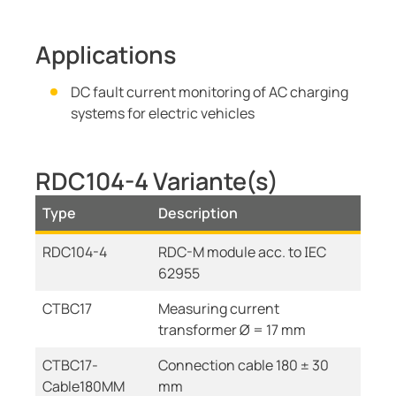
Applications
DC fault current monitoring of AC charging
systems for electric vehicles
RDC104-4 Variante(s)
Type
Description
RDC104-4
RDC-M module acc. to IEC
62955
CTBC17
Measuring current
transformer Ø = 17 mm
CTBC17-
Connection cable 180 ± 30
Cable180MM
mm