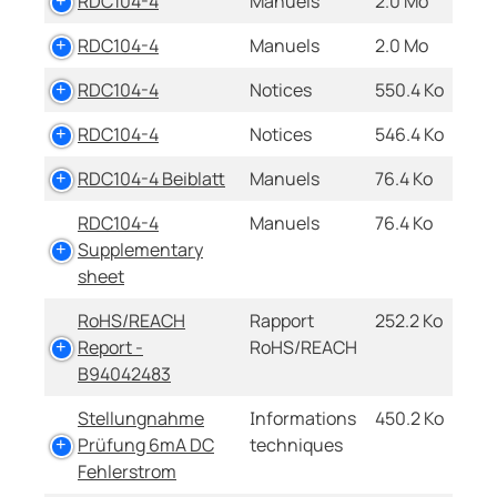
RDC104-4
Manuels
2.0 Mo
RDC104-4
Manuels
2.0 Mo
RDC104-4
Notices
550.4 Ko
RDC104-4
Notices
546.4 Ko
RDC104-4 Beiblatt
Manuels
76.4 Ko
RDC104-4
Manuels
76.4 Ko
Supplementary
sheet
RoHS/REACH
Rapport
252.2 Ko
Report -
RoHS/REACH
B94042483
Stellungnahme
Informations
450.2 Ko
Prüfung 6mA DC
techniques
Fehlerstrom