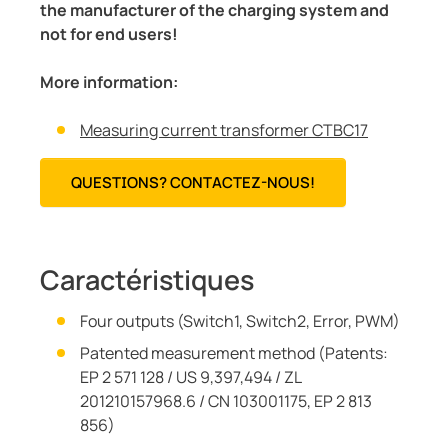
the manufacturer of the charging system and
not for end users!
More information:
Measuring current transformer CTBC17
QUESTIONS? CONTACTEZ-NOUS!
Caractéristiques
Four outputs (Switch1, Switch2, Error, PWM)
Patented measurement method (Patents:
EP 2 571 128 / US 9,397,494 / ZL
201210157968.6 / CN 103001175, EP 2 813
856)