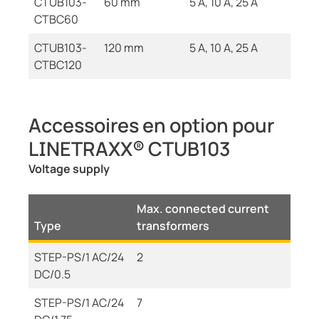
CTUB103-
60 mm
5 A, 10 A, 25 A
CTBC60
CTUB103-
120 mm
5 A, 10 A, 25 A
CTBC120
Accessoires en option pour
LINETRAXX® CTUB103
Voltage supply
Max. connected current
Type
transformers
STEP-PS/1 AC/24
2
DC/0.5
STEP-PS/1 AC/24
7