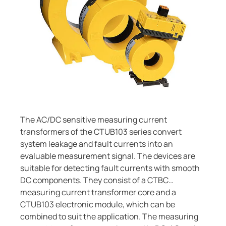
Composants du système
bution publique
Const
Régulateur de charge
cteurs-détecteurs de fuites à la terre
e, gaz
urces client
unication
ort ferroviaire
nde et observation
es et ports
rtisseurs de courant
lity
sants du système
illance du générateur
The AC/DC sensitive measuring current
transformers of the CTUB103 series convert
ateur de charge
t eaux usées
system leakage and fault currents into an
evaluable measurement signal. The devices are
suitable for detecting fault currents with smooth
DC components. They consist of a CTBC…
ations
measuring current transformer core and a
CTUB103 electronic module, which can be
combined to suit the application. The measuring