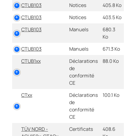
CTUB103
Notices
405.8 Ko
CTUB103
Notices
403.5 Ko
CTUB103
Manuels
680.3
Ko
CTUB103
Manuels
671.3 Ko
CTUB1xx
Déclarations
88.0 Ko
de
conformité
CE
CTxx
Déclarations
100.1 Ko
de
conformité
CE
TÜV NORD -
Certificats
408.6