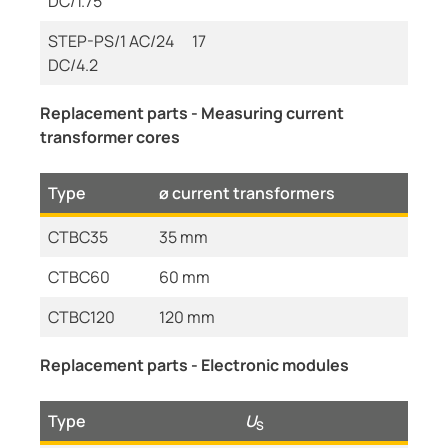
DC/1.75
STEP-PS/1 AC/24
17
DC/4.2
Replacement parts - Measuring current
transformer cores
Type
ø current transformers
CTBC35
35 mm
CTBC60
60 mm
CTBC120
120 mm
Replacement parts - Electronic modules
Type
U
S