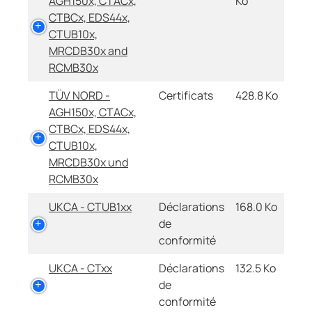
AGH150x, CTACx,
Ko
CTBCx, EDS44x,
CTUB10x,
MRCDB30x and
RCMB30x
TÜV NORD -
Certificats
428.8 Ko
AGH150x, CTACx,
CTBCx, EDS44x,
CTUB10x,
MRCDB30x und
RCMB30x
UKCA - CTUB1xx
Déclarations
168.0 Ko
de
conformité
UKCA - CTxx
Déclarations
132.5 Ko
de
conformité