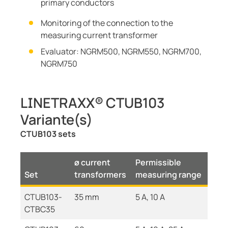
primary conductors
Monitoring of the connection to the
measuring current transformer
Evaluator: NGRM500, NGRM550, NGRM700,
NGRM750
LINETRAXX® CTUB103
Variante(s)
CTUB103 sets
ø current
Permissible
Set
transformers
measuring range
CTUB103-
35 mm
5 A, 10 A
CTBC35