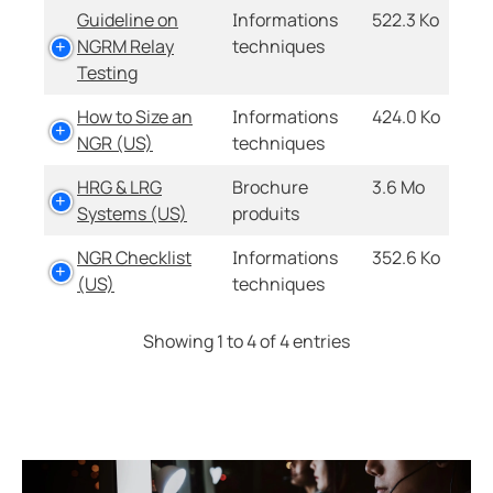
Guideline on
Informations
522.3 Ko
NGRM Relay
techniques
Testing
How to Size an
Informations
424.0 Ko
NGR (US)
techniques
HRG & LRG
Brochure
3.6 Mo
Systems (US)
produits
NGR Checklist
Informations
352.6 Ko
(US)
techniques
Showing 1 to 4 of 4 entries